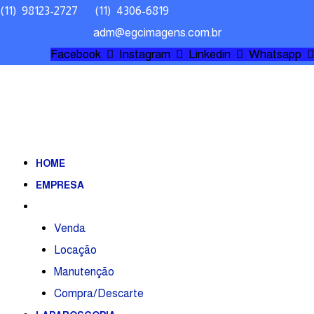
Ir
(11) 98123-2727 (11) 4306-6819
para
adm@egcimagens.com.br
o
Facebook
Instagram
Linkedin
Whatsapp
conteúdo
HOME
EMPRESA
ENDOSCOPIA
Venda
Locação
Manutenção
Compra/Descarte