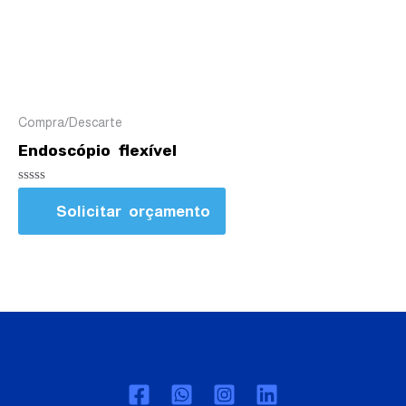
Compra/Descarte
Endoscópio flexível
Avaliação
0
Solicitar orçamento
de
5